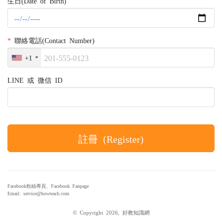
生日(Date of Birth)
*
聯絡電話(Contact Number)
+1
LINE 或 微信 ID
註冊 (Register)
Facebook粉絲專頁、Facebook Fanpage
Email: service@howteach.com
© Copyright 2026, 好教知識網