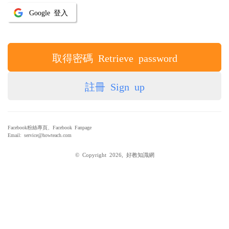
Google 登入
取得密碼 Retrieve password
註冊 Sign up
Facebook粉絲專頁、Facebook Fanpage
Email: service@howteach.com
© Copyright 2026, 好教知識網